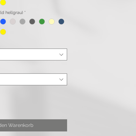
ld hellgrau)
*
 den Warenkorb