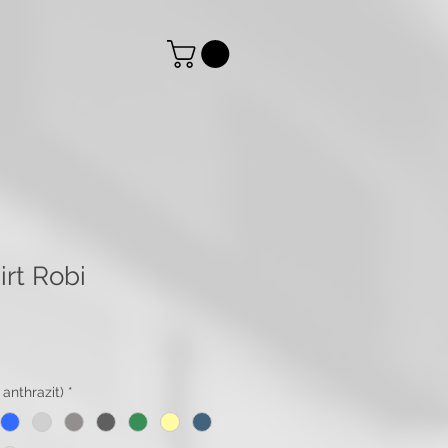
rt Robi
 anthrazit)
*