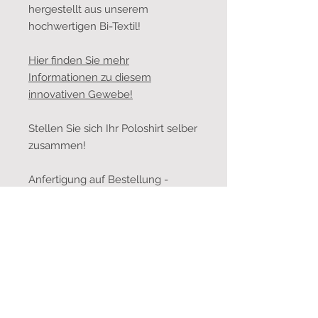
hergestellt aus unserem
hochwertigen Bi-Textil!
Hier finden Sie mehr
Informationen zu diesem
innovativen Gewebe!
Stellen Sie sich Ihr Poloshirt selber
zusammen!
Anfertigung auf Bestellung -
Lieferfrist innert 14 Arbeitstagen -
Made in Switzerland!
Hier geht's zur Masstabelle!
Bitte beachten Sie: Da wir die
Poloshirts nur auf Bestellung
exklusiv für Sie produzieren,