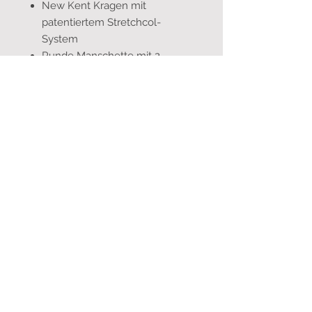
New Kent Kragen mit
patentiertem Stretchcol-
System
Runde Manschette mit 2
Knöpfen
Extrem hoher Tragekomfort
Bügelfreie und Knitterarme Dry
& Fly Ausrüstung
100% extra langstapelige
Baumwolle
Fein-Köper mit 135gr m² für
eine noch bessere, sehr gute
Blickdichte
Waschbarkeit bis 60 Grad
Leichter mechanischer Stretch
Produktion 100% in der EU nach
OEKO-TEX(R) STeP
Stoff Made in Green